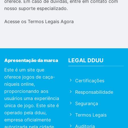
oferece. Em caso de dúvidas, entre em contato com
nosso suporte especializado.
Acesse os Termos Legais Agora
LEGAL DDUU
Apresentação da marca
Este é um site que
oferece jogos de caça-
Certificações
níqueis online,
proporcionando aos
Responsabilidade
usuários uma experiência
Segurança
única de jogo. Este site é
operado pela dduu,
Termos Legais
empresa oficialmente
Auditoria
autorizada pela cidade