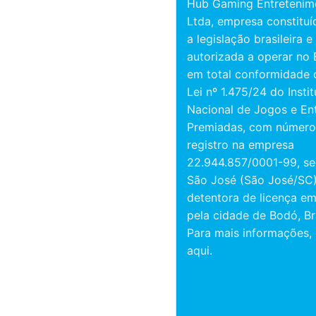
Hub Gaming Entretenim
Ltda, empresa constituí
a legislação brasileira e
autorizada a operar no B
em total conformidade
Lei nº 1.475/24 do Insti
Nacional de Jogos e En
Premiadas, com número
registro na empresa
22.944.857/0001-99, s
São José (São José/SC)
detentora de licença em
pela cidade de Bodó, Bra
Para mais informações, 
aqui.