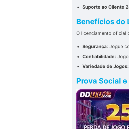
Suporte ao Cliente 2
Benefícios do 
O licenciamento oficial
Segurança:
Jogue co
Confiabilidade:
Jogos
Variedade de Jogos:
Prova Social e