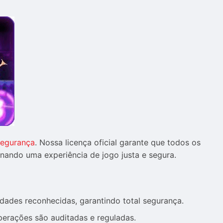
segurança
. Nossa licença oficial garante que todos os
nando uma experiência de jogo justa e segura.
dades reconhecidas, garantindo total segurança.
erações são auditadas e reguladas.