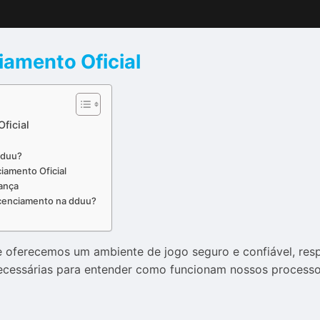
iamento Oficial
ficial
dduu?
iamento Oficial
iança
cenciamento na dduu?
e oferecemos um ambiente de jogo seguro e confiável, resp
ecessárias para entender como funcionam nossos processos