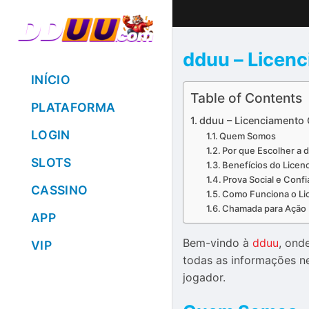
Skip
to
content
dduu – Licenc
INÍCIO
Table of Contents
PLATAFORMA
dduu – Licenciamento O
LOGIN
Quem Somos
Por que Escolher a 
SLOTS
Benefícios do Licenc
Prova Social e Conf
CASSINO
Como Funciona o Li
Chamada para Ação
APP
Bem-vindo à
dduu
, ond
VIP
todas as informações n
jogador.