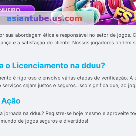
r sua abordagem ética e responsável no setor de jogos. Co
iança e a satisfação do cliente. Nossos jogadores podem 
.
 o Licenciamento na dduu?
ento é rigoroso e envolve várias etapas de verificação. A 
 serviços sejam justos e seguros. Isso significa que, ao j
 Ação
 jornada na dduu? Registre-se hoje mesmo e aproveite todo
 mundo de jogos seguros e divertidos!