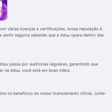
m várias licenças e certificações, nossa reputação é
se sentir seguros sabendo que a dduu opera dentro das
dduu passa por auditorias regulares, garantindo que
ogar na dduu, você está em boas mãos.
s os benefícios do nosso licenciamento oficial. Junte-